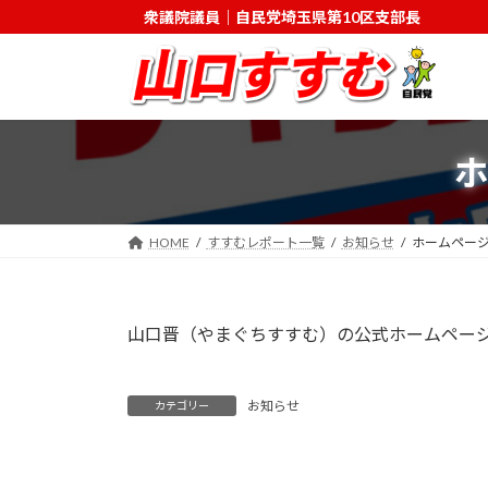
コ
ナ
衆議院議員｜自民党埼玉県第10区支部長
ン
ビ
テ
ゲ
ン
ー
ツ
シ
へ
ョ
ス
ン
キ
に
ッ
移
HOME
すすむレポート一覧
お知らせ
ホームペー
プ
動
山口晋（やまぐちすすむ）の公式ホームペー
お知らせ
カテゴリー