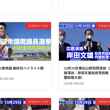
すすむチャンネル
すすむチ
21衆院選 最終日ハイライト動
10月30日東松山駅街頭演説（
援演説：岸田文雄自民党総裁
閣総理大臣）
1年10月30日
2021年10月30日
すすむチャンネル
すすむチ