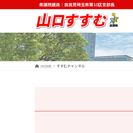
コ
ナ
衆議院議員｜自民党埼玉県第10区支部長
ン
ビ
テ
ゲ
ン
ー
ツ
シ
へ
ョ
ス
ン
キ
に
ッ
移
HOME
すすむチャンネル
プ
動