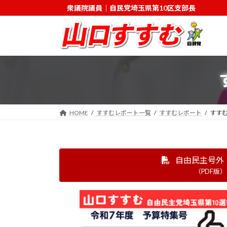
コ
ナ
衆議院議員｜自民党埼玉県第10区支部長
ン
ビ
テ
ゲ
ン
ー
ツ
シ
へ
ョ
ス
ン
キ
に
ッ
移
HOME
すすむレポート一覧
すすむレポート
すす
プ
動
自由民主号外
（PDF版