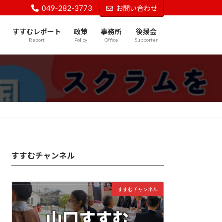
049-282-3773
お問い合わせ
すすむレポート
政策
事務所
後援会
Report
Policy
Office
Supporter
。
すすむチャンネル
すすむチャンネル